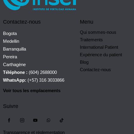
Contactez-nous
Menu
Qui sommes-nous
Bogota
Traitements
Medellin
International Patient
Barranquilla
Expérience du patient
Pereira
Blog
Carthagène
Contactez-nous
Téléphone :
(604) 2688000
WhatsApp:
(+57) 316 3033866
Voir tous les emplacements
Suivre
Transparence et réglementation