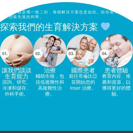
每個故事都是獨一無二的，每個解決方案也是如此。給你最大
的夢想最先進的科學。
探索我們的生育解決方案
讓我們談談
治療
國際患者
患者體驗
生育能力
輔助生殖，包
前往哥倫比亞
教育內容、推
諮詢、研究、
括低複雜性和
並開始您的
薦和資源，以
冷凍和儲存、
高複雜性治
Inser 治療。
獲得更好的體
外科手術。
療。
驗。