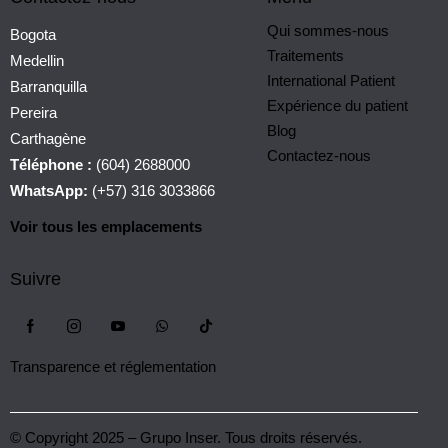
Qui sommes-nous
Bogota
Traitements
Medellin
International Patient
Barranquilla
Expérience du patient
Pereira
Blog
Carthagène
Contactez-nous
Téléphone :
(604) 2688000
WhatsApp:
(+57) 316 3033866
Voir tous les emplacements
Suivre
Transparence et réglementation
© Copyright 2025 – Grupo Inser. Tous droits réservés.