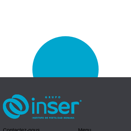
la fertilité
internationa
du patient
ux
Consultations,
assistée avec
Du contenu
études,
des traitements
Voyagez en
éducatif, des
congélation et
de faible et
Colombie et
témoignages et
stockage,
haute
commencez
des ressources
interventions
complexité.
votre traitement
pour une
chirurgicales.
avec Inser.
meilleure
expérience.
Contactez-nous
Menu