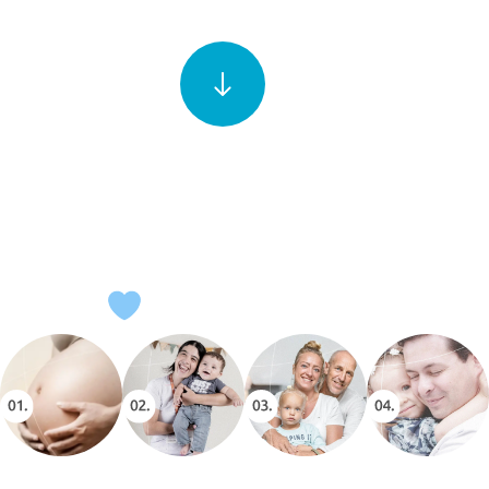
CHAQUE HISTOIRE EST UNIQUE, CHAQUE SOLUTION
L’EST AUSSI. DONNEZ À VOTRE PLUS GRAND RÊVE LA
SCIENCE LA PLUS AVANCÉE.
Découvrez nos solutions de
fertilité
Parlons de
Traitements
Patients
Expérience
Procréation