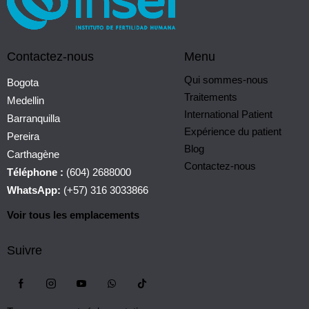
Contactez-nous
Menu
Qui sommes-nous
Bogota
Traitements
Medellin
International Patient
Barranquilla
Expérience du patient
Pereira
Blog
Carthagène
Contactez-nous
Téléphone :
(604) 2688000
WhatsApp:
(+57) 316 3033866
Voir tous les emplacements
Suivre