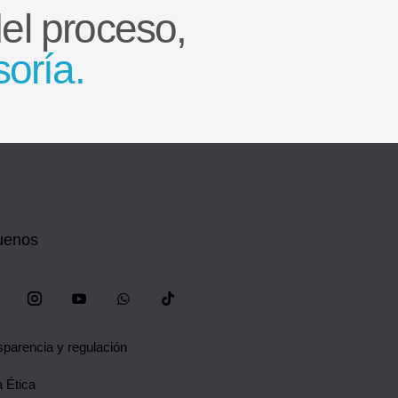
l proceso,
soría.
uenos
sparencia y regulación
 Ética