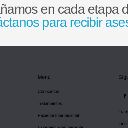
ñamos en cada etapa de
ctanos para recibir ase
Menú
Síg
Conócenos
Tratamientos
Tran
Paciente Internacional
Línea
Experiencia del paciente