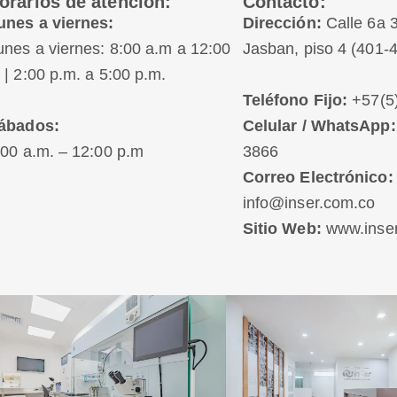
orarios de atención:
Contacto:
unes a viernes:
Dirección:
Calle 6a 3
unes a viernes: 8:00 a.m a 12:00
Jasban, piso 4 (401-
 | 2:00 p.m. a 5:00 p.m.
Teléfono Fijo:
+57(5)
Celular / WhatsApp:
ábados:
3866
:00 a.m. – 12:00 p.m
Correo Electrónico:
info@inser.com.co
Sitio Web:
www.inser