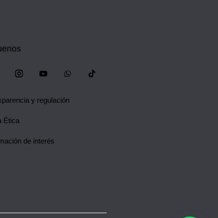
uenos
sparencia y regulación
 Ética
mación de interés