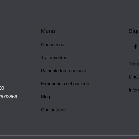
Menú
Síg
Conócenos
Tratamientos
Tran
Paciente Internacional
Línea
Experiencia del paciente
00
Infor
 3033866
Blog
Contáctanos