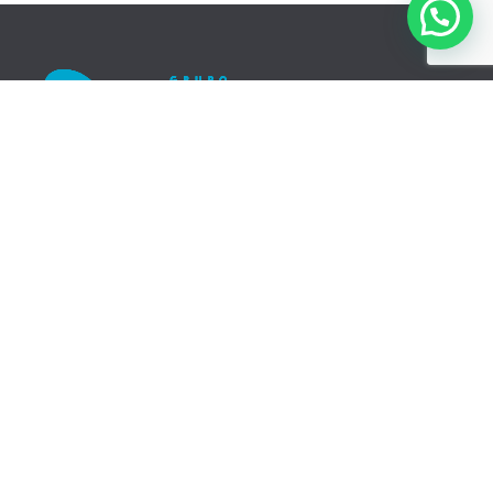
Contáctanos
Menú
Conócenos
Bogotá
Tratamientos
Medellín
Paciente Internacional
Barranquilla
Experiencia del
Pereira
paciente
Cartagena
Blog
Teléfono:
(604) 2688000
Contáctanos
WhatsApp:
(+57) 316 3033866
Ver todas las sedes