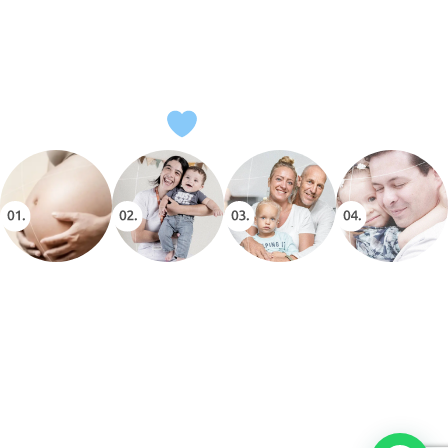
CADA HISTORIA ES ÚNICA, CADA SOLUCIÓN TAMBIÉN​.
DALE A TU SUEÑO MÁS GRANDE LA CIENCIA MÁS
AVANZADA.
Explora nuestras soluciones
de fertilidad
Hablemos
Tratamiento
Pacientes
Experiencia
de Fertilidad
s
Internaciona
del Paciente
les
Consultas,
Reproducción
Contenido
estudios,
asistida con
Viaja a
educativo,
congelación y
tratamientos de
Colombia e
testimonios y
almacenamient
baja y alta
inicia tu
recursos para
o,
complejidad.
tratamiento con
vivir una mejor
procedimientos
Inser.
experiencia.
quirúrgicos.