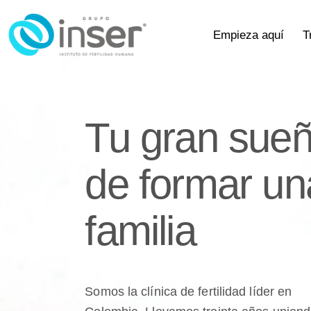
Empieza aquí
T
Tu gran sue
de formar un
familia
Somos la clínica de fertilidad líder en